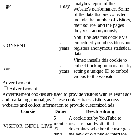
analytics report of the
_gid
1 day
website's performance. Some
of the data that are collected
include the number of visitors,
their source, and the pages
they visit anonymously.
YouTube sets this cookie via
2
embedded youtube-videos and
CONSENT
years
registers anonymous statistical
data.
Vimeo installs this cookie to
2
collect tracking information by
vuid
years
setting a unique ID to embed
videos to the website.
Advertisement
Advertisement
Advertisement cookies are used to provide visitors with relevant ads
and marketing campaigns. These cookies track visitors across
websites and collect information to provide customized ads.
Cookie
Dauer
Beschreibung
5
A cookie set by YouTube to
months
measure bandwidth that
VISITOR_INFO1_LIVE
27
determines whether the user gets
days
the new or old player interface.