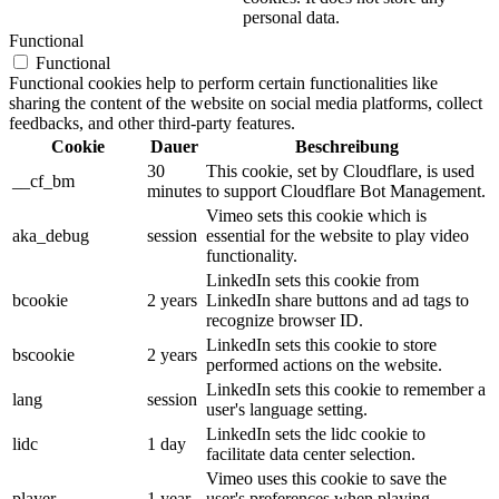
personal data.
Functional
Functional
Functional cookies help to perform certain functionalities like
sharing the content of the website on social media platforms, collect
feedbacks, and other third-party features.
Cookie
Dauer
Beschreibung
30
This cookie, set by Cloudflare, is used
__cf_bm
minutes
to support Cloudflare Bot Management.
Vimeo sets this cookie which is
aka_debug
session
essential for the website to play video
functionality.
LinkedIn sets this cookie from
bcookie
2 years
LinkedIn share buttons and ad tags to
recognize browser ID.
LinkedIn sets this cookie to store
bscookie
2 years
performed actions on the website.
LinkedIn sets this cookie to remember a
lang
session
user's language setting.
LinkedIn sets the lidc cookie to
lidc
1 day
facilitate data center selection.
Vimeo uses this cookie to save the
player
1 year
user's preferences when playing