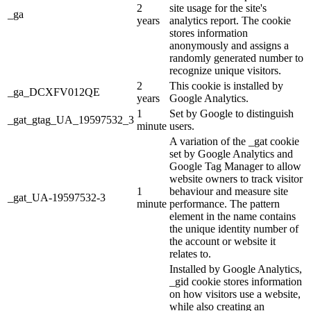
2
site usage for the site's
_ga
years
analytics report. The cookie
stores information
anonymously and assigns a
randomly generated number to
recognize unique visitors.
2
This cookie is installed by
_ga_DCXFV012QE
years
Google Analytics.
1
Set by Google to distinguish
_gat_gtag_UA_19597532_3
minute
users.
A variation of the _gat cookie
set by Google Analytics and
Google Tag Manager to allow
website owners to track visitor
1
behaviour and measure site
_gat_UA-19597532-3
minute
performance. The pattern
element in the name contains
the unique identity number of
the account or website it
relates to.
Installed by Google Analytics,
_gid cookie stores information
on how visitors use a website,
while also creating an